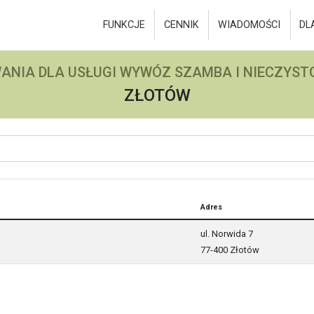
FUNKCJE
CENNIK
WIADOMOŚCI
DL
ANIA DLA USŁUGI WYWÓZ SZAMBA I NIECZYSTO
ZŁOTÓW
Adres
ul. Norwida 7
77-400 Złotów