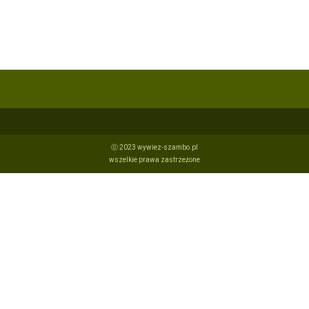
ⓒ 2023 wywiez-szambo.pl
wszelkie prawa zastrzeżone