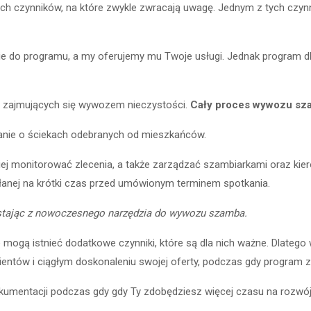
ych czynnik
ó
w, na kt
ó
re zwykle zwracają uwagę. Jednym z tych czy
e do programu, a my oferujemy mu Twoje usługi. Jednak program d
h zajmujących się wywozem nieczystości.
Cały proces wywozu sza
ie o ściekach odebranych od mieszkańców.
iej monitorować zlecenia, a także zarządzać szambiarkami oraz k
anej na krótki czas przed umówionym terminem spotkania.
ystając z nowoczesnego narzędzia do wywozu szamba.
e mogą istnieć dodatkowe czynniki, kt
ó
re są dla nich ważne. Dlatego
ient
ó
w i ciągłym doskonaleniu swojej oferty, podczas gdy program 
kumentacji podczas gdy gdy Ty zdobędziesz więcej czasu na rozwój 