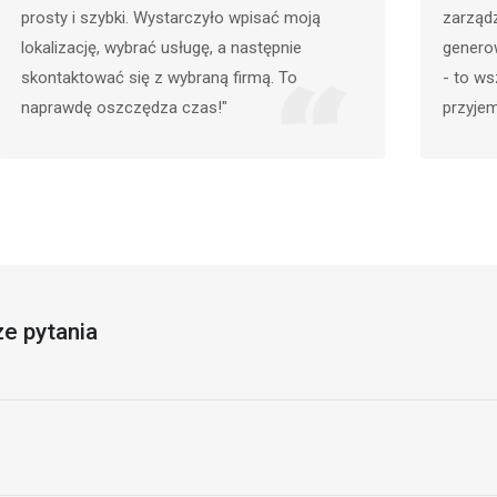
zarządzanie usługami wywozu szamba. Automatyczne
generowanie raportów kwartalnych, zarządzanie bazą klientów
- to wszystko sprawia, że korzystanie z tej strony to czysta
przyjemność."
e pytania