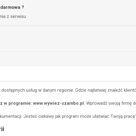
a darmowa ?
ia z serwisu.
 i dostępnych usług w danym regionie. Gdzie najłatwiej znaleźć kl
sz w programie: www.wywiez-szambo
.pl.
Wprowadź swoją firmę do
kumentacji. Jesteś ciekawy jak program może ułatwiać Twoją pracę?
ii