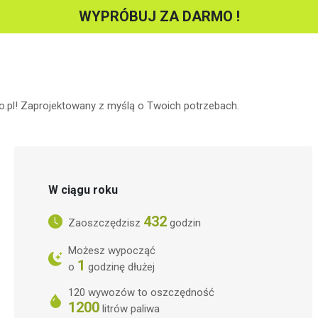
WYPRÓBUJ ZA DARMO !
bo.pl! Zaprojektowany z myślą o Twoich potrzebach.
W ciągu roku
432
Zaoszczędzisz
godzin
Możesz wypocząć
1
o
godzinę dłużej
120 wywozów to oszczędność
1200
litrów paliwa