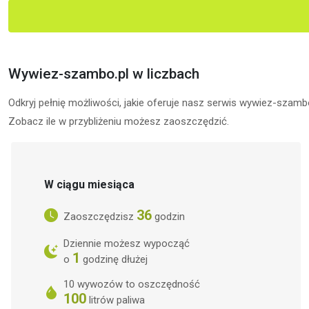
Wywiez-szambo.pl w liczbach
Odkryj pełnię możliwości, jakie oferuje nasz serwis wywiez-szam
Zobacz ile w przybliżeniu możesz zaoszczędzić.
W ciągu miesiąca
36
Zaoszczędzisz
godzin
Dziennie możesz wypocząć
1
o
godzinę dłużej
10 wywozów to oszczędność
100
litrów paliwa