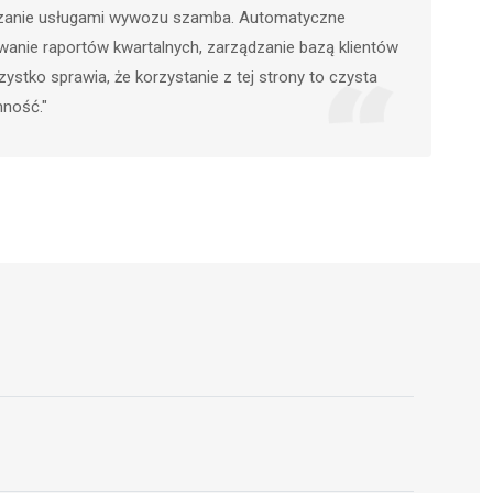
obsłudze. Znalazłem idealną firmę do wywozu
szamba w mojej okolicy w mgnieniu oka.
Polecam każdemu, kto szuka profesjonalnych
usług w tej dziedzinie.”