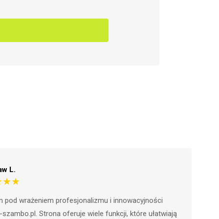
Waldemar R.
★★★★★
“Jestem pod wrażeniem wywiez-szambo.pl.
Strona jest niezwykle intuicyjna i prosta w