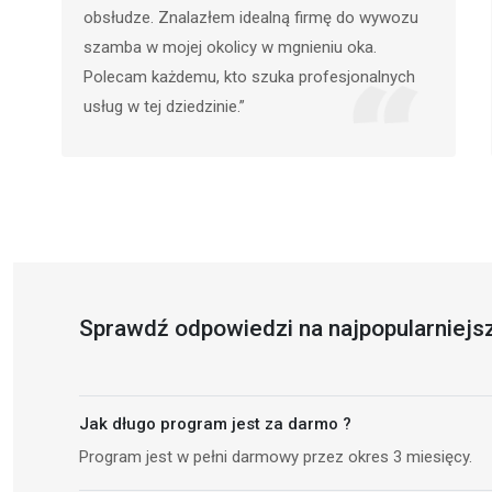
prosty i szybki. Wystarczyło wpisać moją
lokalizację, wybrać usługę, a następnie
skontaktować się z wybraną firmą. To
naprawdę oszczędza czas!"
Sprawdź odpowiedzi na najpopularniejsz
Jak długo program jest za darmo ?
Program jest w pełni darmowy przez okres 3 miesięcy.