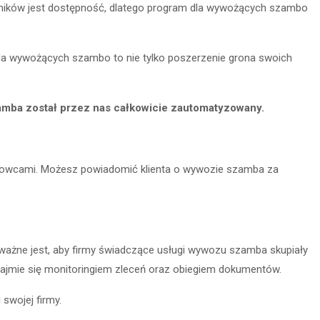
nników jest dostępność, dlatego program dla wywożących szambo
la wywożących szambo to nie tylko poszerzenie grona swoich
mba został przez nas całkowicie zautomatyzowany.
ierowcami. Możesz powiadomić klienta o wywozie szamba za
 ważne jest, aby firmy świadczą
ce us
ługi wywozu szamba skupiały
zajmie się monitoringiem zleceń oraz obiegiem dokumentów.
swojej firmy.