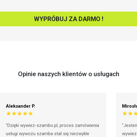
WYPRÓBUJ ZA DARMO !
Opinie naszych klientów o usługach
Mirosław L.
★★★★★
"Jestem pod wrażeniem profesjonalizmu i innowacyjności
wywiez-szambo.pl. Strona oferuje wiele funkcji, które ułatwiają