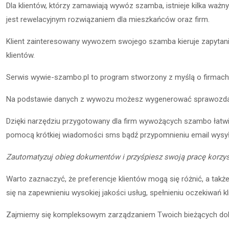
Dla klient
ó
w, kt
ó
rzy zamawiają wyw
ó
z szamba, istnieje kilka ważn
jest rewelacyjnym rozwiązaniem dla mieszkańców oraz firm.
Klient zainteresowany wywozem swojego szamba kieruje zapytani
klientów.
Serwis wywie-szambo.pl to program stworzony z myślą o firmac
Na podstawie danych z wywozu możesz wygenerować sprawozdan
Dzięki narzędziu przygotowany dla firm wywożących szambo łatw
pomocą krótkiej wiadomości sms bądź przypomnieniu email wysył
Zautomatyzuj obieg dokumentów i przyśpiesz swoją pracę korz
Warto zaznaczyć, że preferencje klient
ó
w mogą się różnić, a takż
się na zapewnieniu wysokiej jakości usł
ug, spe
łnieniu oczekiwań kl
Zajmiemy się kompleksowym zarządzaniem Twoich
bie
żących do