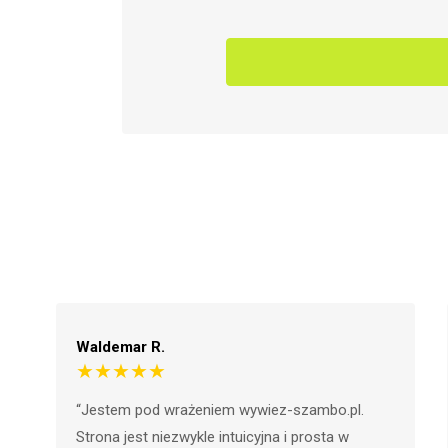
Aleksander P.
★★★★★
"Dzięki wywiez-szambo.pl, proces zamówienia
usługi wywozu szamba stał się niezwykle