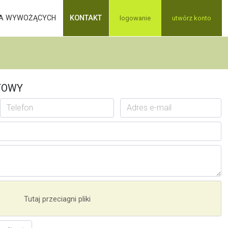
A WYWOŻĄCYCH
KONTAKT
logowanie
utwórz konto
TOWY
Tutaj przeciagni pliki