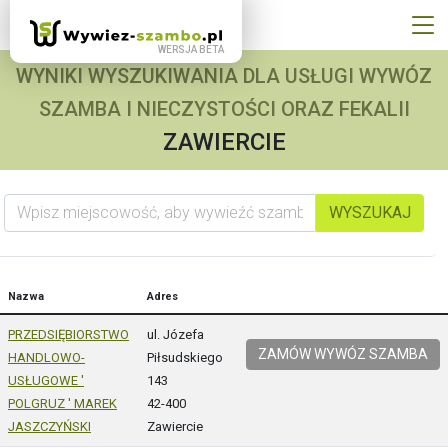
WYNIKI WYSZUKIWANIA DLA USŁUGI WYWÓZ
SZAMBA I NIECZYSTOŚCI ORAZ FEKALII
ZAWIERCIE
Wpisz miejscowość, aby wywieźć szambo
WYSZUKAJ
Nazwa
Adres
PRZEDSIĘBIORSTWO
ul. Józefa
ZAMÓW WYWÓZ SZAMBA
HANDLOWO-
Piłsudskiego
USŁUGOWE '
143
POLGRUZ ' MAREK
42-400
JASZCZYŃSKI
Zawiercie