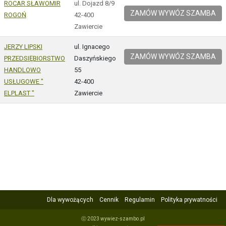
ROCAR SŁAWOMIR
ul. Dojazd 8/9
ZAMÓW WYWÓZ SZAMBA
ROGOŃ
42-400
Zawiercie
JERZY LIPSKI
ul. Ignacego
ZAMÓW WYWÓZ SZAMBA
PRZEDSIĘBIORSTWO
Daszyńskiego
HANDLOWO
55
USŁUGOWE "
42-400
ELPLAST "
Zawiercie
Dla wywożących
Cennik
Regulamin
Polityka prywatności
ⓒ 2023 wywiez-szambo.pl