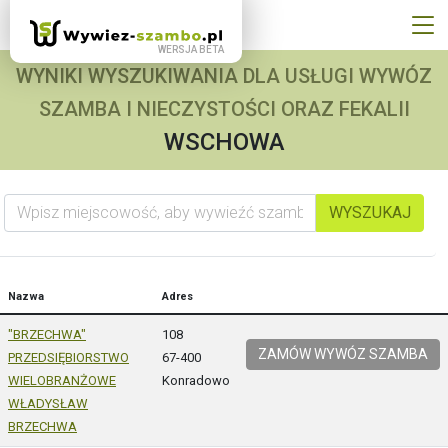
WYNIKI WYSZUKIWANIA DLA USŁUGI WYWÓZ
SZAMBA I NIECZYSTOŚCI ORAZ FEKALII
WSCHOWA
Wpisz miejscowość, aby wywieźć szambo
WYSZUKAJ
Nazwa
Adres
"BRZECHWA"
108
ZAMÓW WYWÓZ SZAMBA
PRZEDSIĘBIORSTWO
67-400
WIELOBRANŻOWE
Konradowo
WŁADYSŁAW
BRZECHWA