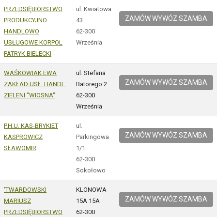
PRZEDSIĘBIORSTWO
ul. Kwiatowa
ZAMÓW WYWÓZ SZAMBA
PRODUKCYJNO
43
HANDLOWO
62-300
USŁUGOWE KORPOL
Września
PATRYK BIELECKI
WAŚKOWIAK EWA
ul. Stefana
ZAMÓW WYWÓZ SZAMBA
ZAKŁAD USŁ. HANDL.
Batorego 2
ZIELENI "WIOSNA"
62-300
Września
P.H.U. KAS-BRYKIET
ul.
ZAMÓW WYWÓZ SZAMBA
KASPROWICZ
Parkingowa
SŁAWOMIR
1/1
62-300
Sokołowo
'TWARDOWSKI
KLONOWA
ZAMÓW WYWÓZ SZAMBA
MARIUSZ
15A 15A
PRZEDSIĘBIORSTWO
62-300