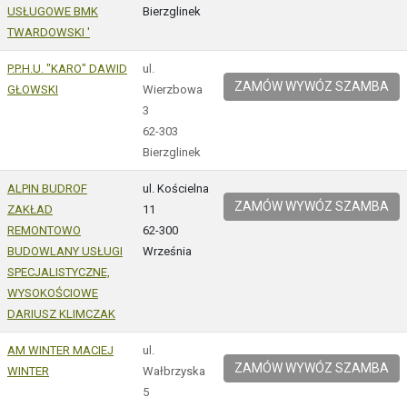
USŁUGOWE BMK
Bierzglinek
TWARDOWSKI '
P.P.H.U. "KARO" DAWID
ul.
ZAMÓW WYWÓZ SZAMBA
GŁOWSKI
Wierzbowa
3
62-303
Bierzglinek
ALPIN BUDROF
ul. Kościelna
ZAMÓW WYWÓZ SZAMBA
ZAKŁAD
11
REMONTOWO
62-300
BUDOWLANY USŁUGI
Września
SPECJALISTYCZNE,
WYSOKOŚCIOWE
DARIUSZ KLIMCZAK
AM WINTER MACIEJ
ul.
ZAMÓW WYWÓZ SZAMBA
WINTER
Wałbrzyska
5