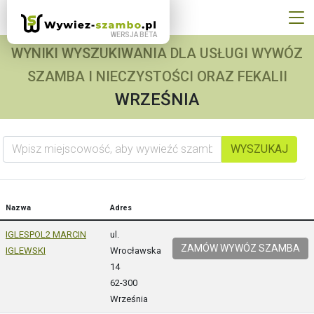
WYNIKI WYSZUKIWANIA DLA USŁUGI WYWÓZ
SZAMBA I NIECZYSTOŚCI ORAZ FEKALII
WRZEŚNIA
Wpisz miejscowość, aby wywieźć szambo
WYSZUKAJ
Nazwa
Adres
IGLESPOL2 MARCIN
ul.
ZAMÓW WYWÓZ SZAMBA
IGLEWSKI
Wrocławska
14
62-300
Września