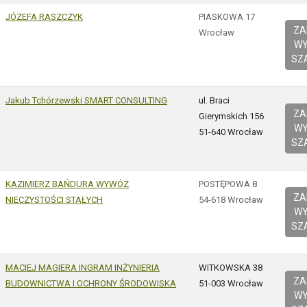
JÓZEFA RASZCZYK
PIASKOWA 17
Z
Wrocław
W
SZ
Jakub Tchórzewski SMART CONSULTING
ul. Braci
Z
Gierymskich 156
W
51-640 Wrocław
SZ
KAZIMIERZ BAŃDURA WYWÓZ
POSTĘPOWA 8
Z
NIECZYSTOŚCI STAŁYCH
54-618 Wrocław
W
SZ
MACIEJ MAGIERA INGRAM INŻYNIERIA
WITKOWSKA 38
Z
BUDOWNICTWA I OCHRONY ŚRODOWISKA
51-003 Wrocław
W