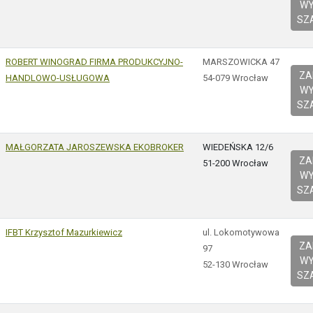
W
SZ
ROBERT WINOGRAD FIRMA PRODUKCYJNO-
MARSZOWICKA 47
Z
HANDLOWO-USŁUGOWA
54-079 Wrocław
W
SZ
MAŁGORZATA JAROSZEWSKA EKOBROKER
WIEDEŃSKA 12/6
Z
51-200 Wrocław
W
SZ
IFBT Krzysztof Mazurkiewicz
ul. Lokomotywowa
Z
97
W
52-130 Wrocław
SZ