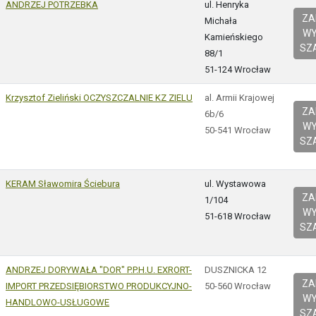
ANDRZEJ POTRZEBKA
ul. Henryka
Z
Michała
W
Kamieńskiego
SZ
88/1
51-124 Wrocław
Krzysztof Zieliński OCZYSZCZALNIE KZ ZIELU
al. Armii Krajowej
Z
6b/6
W
50-541 Wrocław
SZ
KERAM Sławomira Ściebura
ul. Wystawowa
Z
1/104
W
51-618 Wrocław
SZ
ANDRZEJ DORYWAŁA "DOR" P.P.H.U. EXRORT-
DUSZNICKA 12
Z
IMPORT PRZEDSIĘBIORSTWO PRODUKCYJNO-
50-560 Wrocław
W
HANDLOWO-USŁUGOWE
SZ