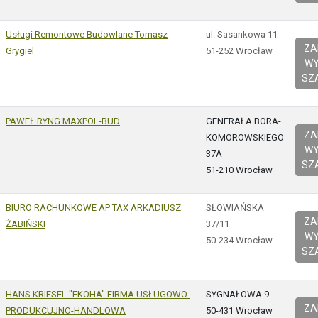
Usługi Remontowe Budowlane Tomasz
ul. Sasankowa 11
Z
Grygiel
51-252 Wrocław
W
SZ
PAWEŁ RYNG MAXPOL-BUD
GENERAŁA BORA-
Z
KOMOROWSKIEGO
W
37A
SZ
51-210 Wrocław
BIURO RACHUNKOWE AP TAX ARKADIUSZ
SŁOWIAŃSKA
Z
ŻABIŃSKI
37/11
W
50-234 Wrocław
SZ
HANS KRIESEL "EKOHA" FIRMA USŁUGOWO-
SYGNAŁOWA 9
Z
PRODUKCUJNO-HANDLOWA
50-431 Wrocław