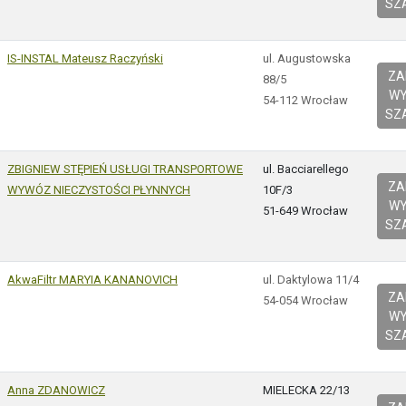
SZ
IS-INSTAL Mateusz Raczyński
ul. Augustowska
Z
88/5
W
54-112 Wrocław
SZ
ZBIGNIEW STĘPIEŃ USŁUGI TRANSPORTOWE
ul. Bacciarellego
Z
WYWÓZ NIECZYSTOŚCI PŁYNNYCH
10F/3
W
51-649 Wrocław
SZ
AkwaFiltr MARYIA KANANOVICH
ul. Daktylowa 11/4
Z
54-054 Wrocław
W
SZ
Anna ZDANOWICZ
MIELECKA 22/13