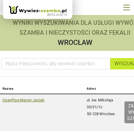
WYNIKI WYSZUKIWANIA DLA USŁUGI WYWÓ
SZAMBA I NIECZYSTOŚCI ORAZ FEKALII
WROCŁAW
Wpisz miejscowość, aby wywieźć szambo
WYSZUK
Nazwa
Adres
OpenPipe Marcin Jarząb
ul. św. Mikołaja
Z
30/31/1c
W
50-128 Wrocław
SZ