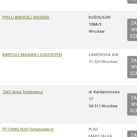
P.P.H.U.ANDRZEJ WIDEREK
KOŚCIUSZKI
Z
108A/3
W
Wrocław
SZ
BARTOSZ MIGAWA LOCKSYSTEM
ŁANIEWSKA 42B
Z
51-520 Wrocław
W
SZ
ZWO Anna Tomkowicz
ul. Kardamonowa
Z
17
W
54-511 Wrocław
SZ
PT-TOMIS Piotr Tomaszewicz
PLAC
Z
MARSZAŁKA