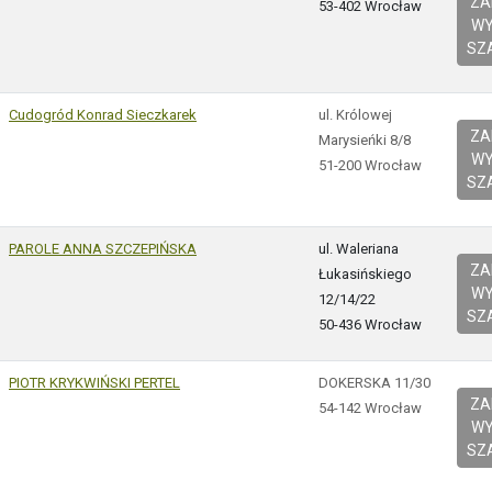
Z
53-402 Wrocław
W
SZ
Cudogród Konrad Sieczkarek
ul. Królowej
Z
Marysieńki 8/8
W
51-200 Wrocław
SZ
PAROLE ANNA SZCZEPIŃSKA
ul. Waleriana
Z
Łukasińskiego
W
12/14/22
SZ
50-436 Wrocław
PIOTR KRYKWIŃSKI PERTEL
DOKERSKA 11/30
Z
54-142 Wrocław
W
SZ