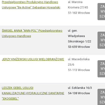
Przedsiębiorstwo Produkcyjno Handlowo
al. Marcina
Z
Usługowe "Be Active" Sebastian Howański
Kromera 27/45
W
51-163 Wrocław
SZ
ŚMIGIEL ANNA "ANN-POL" Przedsiębiorstwo
ul. gen.
Z
Usługowo-Handlowe
Władysława
W
Sikorskiego 1/22
SZ
53-659 Wrocław
JERZY KNIŻEWSKI USŁUGI WIELOBRANŻOWE
ul. Macedońska
Z
23/6
W
51-113 Wrocław
SZ
LESZEK GEBEL USŁUGI
ul. Szklarska 16/3
Z
KANALIZACYJNE,HYDRAULICZNE,SANITARNE
54-138 Wrocław
W
"EKOGEBEL"
SZ