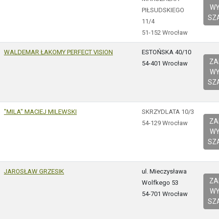
W
PIŁSUDSKIEGO
SZ
11/4
51-152 Wrocław
WALDEMAR ŁAKOMY PERFECT VISION
ESTOŃSKA 40/10
Z
54-401 Wrocław
W
SZ
"MILA" MACIEJ MILEWSKI
SKRZYDLATA 10/3
Z
54-129 Wrocław
W
SZ
JAROSŁAW GRZESIK
ul. Mieczysława
Z
Wolfkego 53
W
54-701 Wrocław
SZ