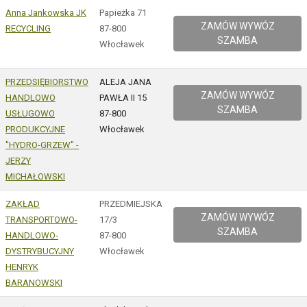
Anna Jankowska JK
Papieżka 71
ZAMÓW WYWÓZ
RECYCLING
87-800
SZAMBA
Włocławek
PRZEDSIĘBIORSTWO
ALEJA JANA
ZAMÓW WYWÓZ
HANDLOWO
PAWŁA II 15
SZAMBA
USŁUGOWO
87-800
PRODUKCYJNE
Włocławek
"HYDRO-GRZEW" -
JERZY
MICHAŁOWSKI
ZAKŁAD
PRZEDMIEJSKA
ZAMÓW WYWÓZ
TRANSPORTOWO-
17/3
SZAMBA
HANDLOWO-
87-800
DYSTRYBUCYJNY
Włocławek
HENRYK
BARANOWSKI