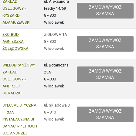
ZAKŁAD
ul. Aleksandra
ZAMÓW WYWÓZ
USŁUGOWY -
Fredry 14/69
SZAMBA
RYSZARD
87-800
ADAMCZEWSKI
Włocławek
EKO-BUD
ZIOŁOWA 1A
ZAMÓW WYWÓZ
AGNIESZKA
87-800
SZAMBA
ŻOŁĘDOWSKA
Włocławek
WIELOBRANŻOWY
ul. Botaniczna
ZAMÓW WYWÓZ
ZAKŁAD
25A
SZAMBA
USŁUGOWY -
87-800
ANDRZEJ
Włocławek
SIERADZKI
SPECJALISTYCZNA
ul. Składowa 3
ZAMÓW WYWÓZ
FIRMA
87-810
SZAMBA
INSTALACYJNA BP
Włocławek
BANACH-PIETRUCH
S.C. ANDRZEJ