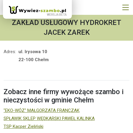
ZAKŁAD USŁUGOWY HYDROKRET
JACEK ZAREK
Adres:
ul. Irysowa 10
22-100 Chełm
Zobacz inne firmy wywożące szambo i
nieczystości w gminie Chełm
"EKO-WÓZ" MAŁGORZATA FRANCZAK
SPŁAWIK SKLEP WĘDKARSKI PAWEŁ KALINKA
TSP Kacper Zieliński