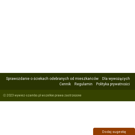
Sprawozdanie o ściekach odebranych od mieszkańców
Dla wywożących
Cennik
Regulamin
Polityka prywatności
ⓒ 2023 wywiez-szambo.pl wszelkie prawa zastrzeżone
Dodaj sugestię