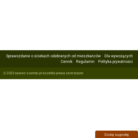
Sprawozdanie o ściekach odebranych od mieszkańców
Dla wywożących
Cennik
Regulamin
Polityka prywatności
ⓒ 2023 wywiez-szambo.pl wszelkie prawa zastrzeżone
Dodaj sugestię