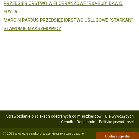
PRZEDSIĘBIORSTWO WIELOBRANŻOWE "BIO-BUD" DAWID
FRYTA
MARCIN PARDUS PRZEDSIĘBIORSTWO USŁUGOWE "STARKAN"
SŁAWOMIR MAKSYMOWICZ
Sprawozdanie o ściekach odebranych od mieszkańców
Dla wywożących
Cennik
Regulamin
Polityka prywatności
ⓒ 2023 wywiez-szambo.pl wszelkie prawa zastrzeżone
Dodaj sugestię