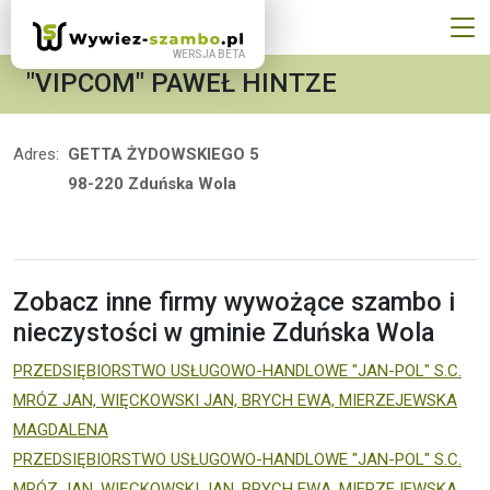
"VIPCOM" PAWEŁ HINTZE
Adres:
GETTA ŻYDOWSKIEGO 5
98-220 Zduńska Wola
Zobacz inne firmy wywożące szambo i
nieczystości w gminie Zduńska Wola
PRZEDSIĘBIORSTWO USŁUGOWO-HANDLOWE "JAN-POL" S.C.
MRÓZ JAN, WIĘCKOWSKI JAN, BRYCH EWA, MIERZEJEWSKA
MAGDALENA
PRZEDSIĘBIORSTWO USŁUGOWO-HANDLOWE "JAN-POL" S.C.
MRÓZ JAN, WIĘCKOWSKI JAN, BRYCH EWA, MIERZEJEWSKA