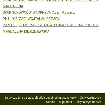
MAGDALENA
SKUP SUROWCÓW WTÓRNYCH Adam Kowasz
P.H.U. "CE-ZAR" WOJTALAK CEZARY
PRZEDSIĘBIORSTWO USŁUGOWO-HANDLOWE "JAN-POL" S.C.
MAGDALENA MIERZEJEWSKA
Sprawozdanie o ściekach odebranych od mieszkańców
Dla wywożących
Cennik
Regulamin
Polityka prywatności