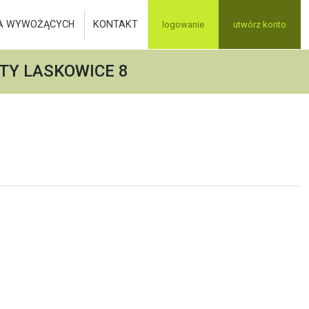
A WYWOŻĄCYCH
KONTAKT
logowanie
utwórz konto
TY LASKOWICE 8