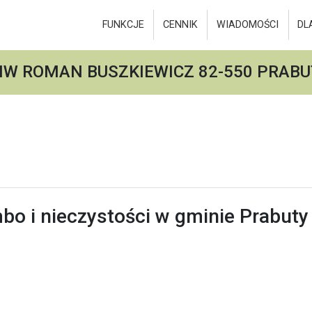
FUNKCJE
CENNIK
WIADOMOŚCI
DL
IW ROMAN BUSZKIEWICZ 82-550 PRABU
o i nieczystości w gminie Prabuty