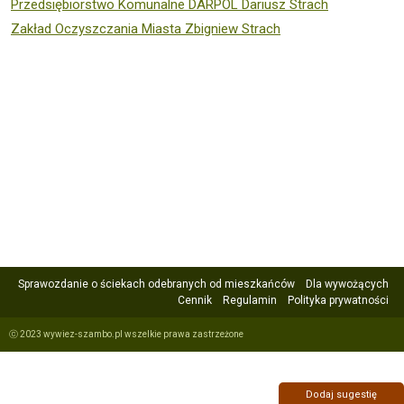
Przedsiębiorstwo Komunalne DARPOL Dariusz Strach
Zakład Oczyszczania Miasta Zbigniew Strach
Sprawozdanie o ściekach odebranych od mieszkańców
Dla wywożących
Cennik
Regulamin
Polityka prywatności
ⓒ 2023 wywiez-szambo.pl wszelkie prawa zastrzeżone
Dodaj sugestię