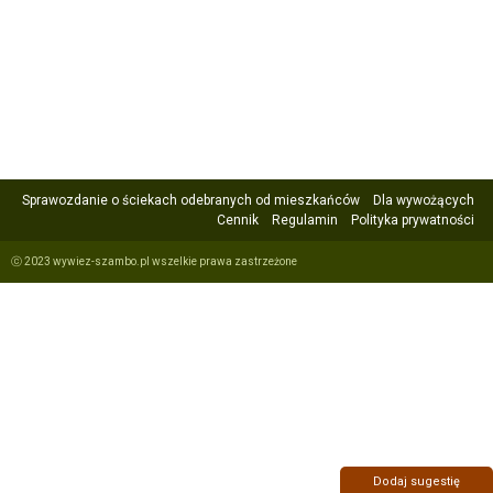
Sprawozdanie o ściekach odebranych od mieszkańców
Dla wywożących
Cennik
Regulamin
Polityka prywatności
ⓒ 2023 wywiez-szambo.pl wszelkie prawa zastrzeżone
Dodaj sugestię