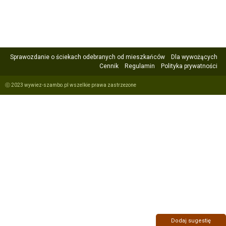
Sprawozdanie o ściekach odebranych od mieszkańców
Dla wywożących
Cennik
Regulamin
Polityka prywatności
ⓒ 2023 wywiez-szambo.pl wszelkie prawa zastrzeżone
Dodaj sugestię