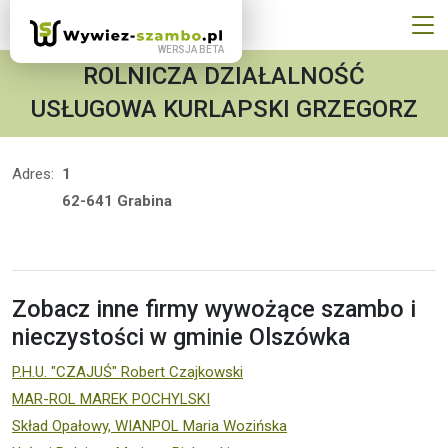
ROLNICZA DZIAŁALNOŚĆ
USŁUGOWA KURLAPSKI GRZEGORZ
Adres:
1
62-641 Grabina
Zobacz inne firmy wywożące szambo i
nieczystości w gminie Olszówka
P.H.U. "CZAJUŚ" Robert Czajkowski
MAR-ROL MAREK POCHYLSKI
Skład Opałowy, WIANPOL Maria Wozińska