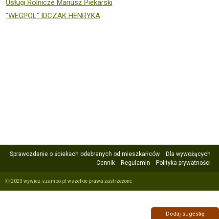
Usługi Rolnicze Mariusz Piekarski
"WEGPOL" IDCZAK HENRYKA
Sprawozdanie o ściekach odebranych od mieszkańców
Dla wywożących
Cennik
Regulamin
Polityka prywatności
ⓒ 2023 wywiez-szambo.pl wszelkie prawa zastrzeżone
Dodaj sugestię