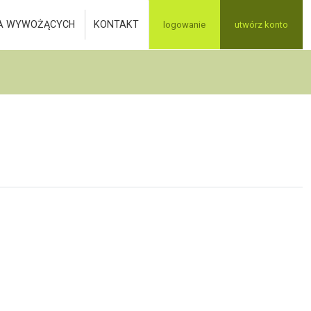
A WYWOŻĄCYCH
KONTAKT
logowanie
utwórz konto