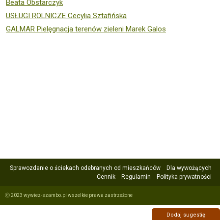
Beata Obstarczyk
USŁUGI ROLNICZE Cecylia Sztafińska
GALMAR Pielęgnacja terenów zieleni Marek Galos
Sprawozdanie o ściekach odebranych od mieszkańców
Dla wywożących
Cennik
Regulamin
Polityka prywatności
ⓒ 2023 wywiez-szambo.pl wszelkie prawa zastrzeżone
Dodaj sugestię