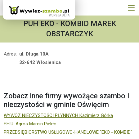
PUH EKO - KOMBID MAREK
OBSTARCZYK
Adres:
ul. Długa 10A
32-642 Włosienica
Zobacz inne firmy wywożące szambo i
nieczystości w gminie Oświęcim
WYWÓZ NIECZYSTOŚCI PŁYNNYCH Kazimierz Górka
F.H.U. Agros Marcin Piekło
PRZEDSIĘBIORSTWO USŁUGOWO-HANDLOWE "EKO - KOMBID"