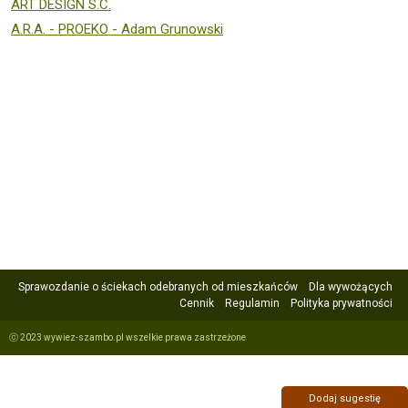
ART DESIGN S.C.
A.R.A. - PROEKO - Adam Grunowski
Sprawozdanie o ściekach odebranych od mieszkańców
Dla wywożących
Cennik
Regulamin
Polityka prywatności
ⓒ 2023 wywiez-szambo.pl wszelkie prawa zastrzeżone
Dodaj sugestię