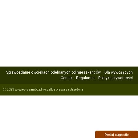
Sprawozdanie o ściekach odebranych od mieszkańców
Dla wywożących
Cennik
Regulamin
Polityka prywatności
ⓒ 2023 wywiez-szambo.pl wszelkie prawa zastrzeżone
Dodaj sugestię