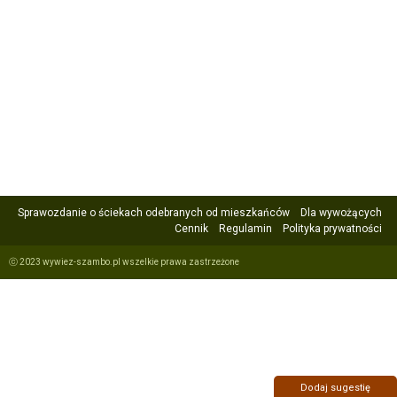
Sprawozdanie o ściekach odebranych od mieszkańców
Dla wywożących
Cennik
Regulamin
Polityka prywatności
ⓒ 2023 wywiez-szambo.pl wszelkie prawa zastrzeżone
Dodaj sugestię