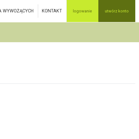
A WYWOŻĄCYCH
KONTAKT
logowanie
utwórz konto