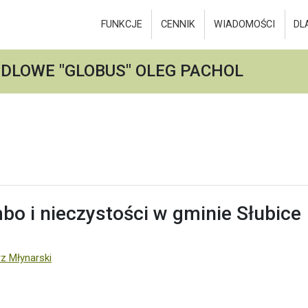
FUNKCJE
CENNIK
WIADOMOŚCI
DL
DLOWE "GLOBUS" OLEG PACHOL
o i nieczystości w gminie Słubice
z Młynarski