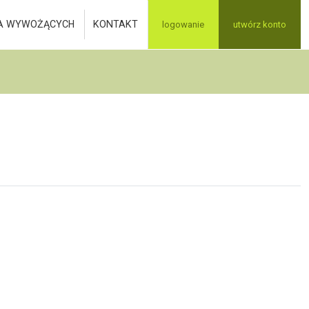
A WYWOŻĄCYCH
KONTAKT
logowanie
utwórz konto