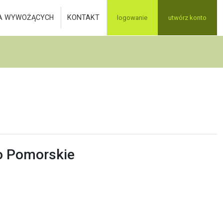
A WYWOŻĄCYCH
KONTAKT
logowanie
utwórz konto
o Pomorskie