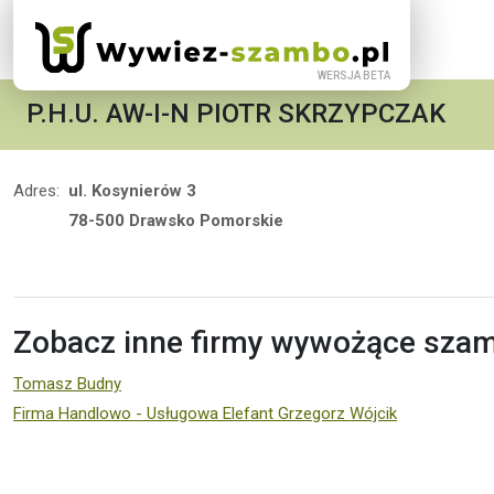
P.H.U. AW-I-N PIOTR SKRZYPCZAK
Adres:
ul. Kosynierów 3
78-500 Drawsko Pomorskie
Zobacz inne firmy wywożące szam
Tomasz Budny
Firma Handlowo - Usługowa Elefant Grzegorz Wójcik