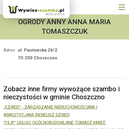
OGRODY ANNY ANNA MARIA
TOMASZCZUK
Adres:
ul. Piastowska 26/2
73-200 Choszczno
Zobacz inne firmy wywożące szambo i
nieczystości w gminie Choszczno
„SZWED” - ZARZĄDZANIE NIERUCHOMOŚCIAMI I
INWESTYCJAMI IRENEUSZ SZWED
"FILIP" USŁUGI OGÓLNOBUDOWLANE TOMASZ KMIEĆ