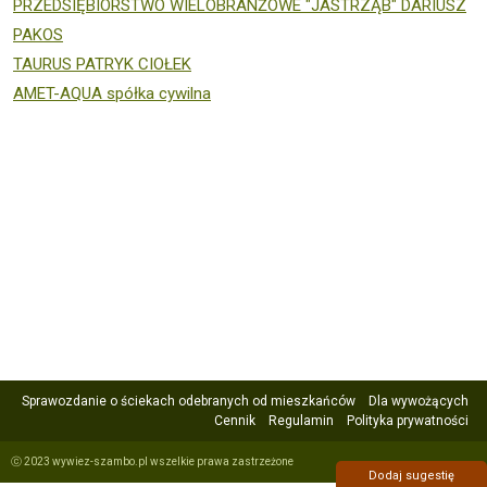
PRZEDSIĘBIORSTWO WIELOBRANŻOWE "JASTRZĄB" DARIUSZ
PAKOS
TAURUS PATRYK CIOŁEK
AMET-AQUA spółka cywilna
Sprawozdanie o ściekach odebranych od mieszkańców
Dla wywożących
Cennik
Regulamin
Polityka prywatności
ⓒ 2023 wywiez-szambo.pl wszelkie prawa zastrzeżone
Dodaj sugestię