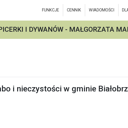
FUNKCJE
CENNIK
WIADOMOŚCI
DL
ICERKI I DYWANÓW - MAŁGORZATA MA
o i nieczystości w gminie Białobrz