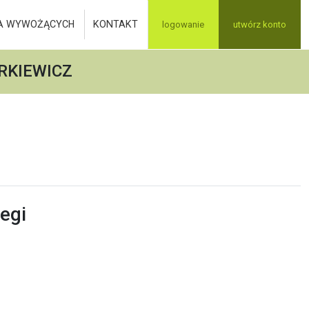
A WYWOŻĄCYCH
KONTAKT
logowanie
utwórz konto
RKIEWICZ
egi