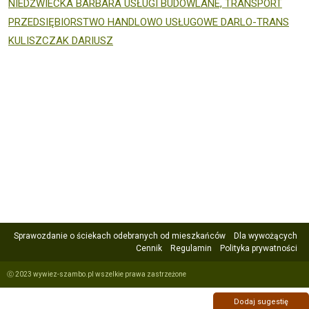
NIEDŹWIECKA BARBARA USŁUGI BUDOWLANE, TRANSPORT
PRZEDSIĘBIORSTWO HANDLOWO USŁUGOWE DARLO-TRANS
KULISZCZAK DARIUSZ
Sprawozdanie o ściekach odebranych od mieszkańców
Dla wywożących
Cennik
Regulamin
Polityka prywatności
ⓒ 2023 wywiez-szambo.pl wszelkie prawa zastrzeżone
Dodaj sugestię