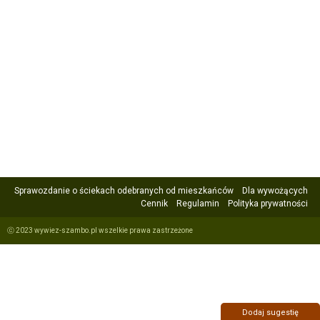
Sprawozdanie o ściekach odebranych od mieszkańców
Dla wywożących
Cennik
Regulamin
Polityka prywatności
ⓒ 2023 wywiez-szambo.pl wszelkie prawa zastrzeżone
Dodaj sugestię