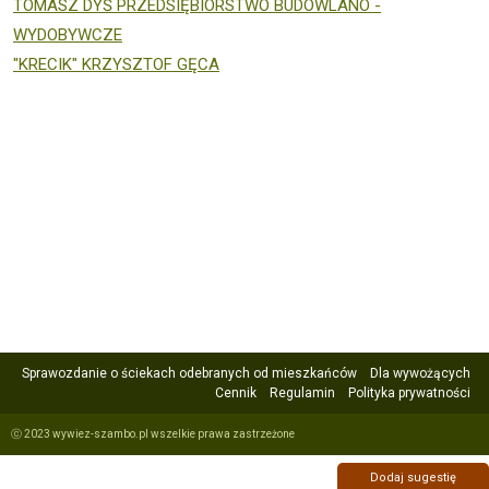
TOMASZ DYŚ PRZEDSIĘBIORSTWO BUDOWLANO -
WYDOBYWCZE
"KRECIK" KRZYSZTOF GĘCA
Sprawozdanie o ściekach odebranych od mieszkańców
Dla wywożących
Cennik
Regulamin
Polityka prywatności
ⓒ 2023 wywiez-szambo.pl wszelkie prawa zastrzeżone
Dodaj sugestię