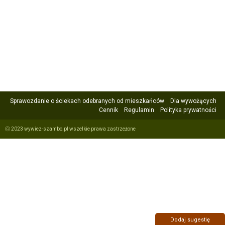
Sprawozdanie o ściekach odebranych od mieszkańców
Dla wywożących
Cennik
Regulamin
Polityka prywatności
ⓒ 2023 wywiez-szambo.pl wszelkie prawa zastrzeżone
Dodaj sugestię