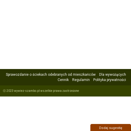
Sprawozdanie o ściekach odebranych od mieszkańców
Dla wywożących
Cennik
Regulamin
Polityka prywatności
ⓒ 2023 wywiez-szambo.pl wszelkie prawa zastrzeżone
Dodaj sugestię