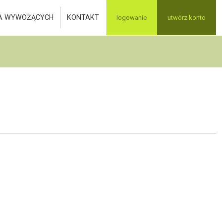
A WYWOŻĄCYCH
KONTAKT
logowanie
utwórz konto