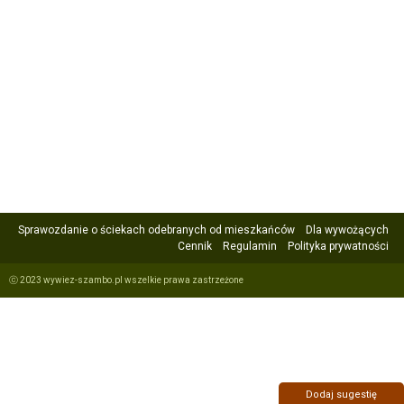
Sprawozdanie o ściekach odebranych od mieszkańców
Dla wywożących
Cennik
Regulamin
Polityka prywatności
ⓒ 2023 wywiez-szambo.pl wszelkie prawa zastrzeżone
Dodaj sugestię