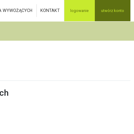
A WYWOŻĄCYCH
KONTAKT
logowanie
utwórz konto
ych