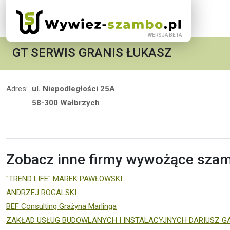
GT SERWIS GRANIS ŁUKASZ
Adres:
ul. Niepodległości 25A
58-300 Wałbrzych
Zobacz inne firmy wywożące szam
"TREND LIFE" MAREK PAWŁOWSKI
ANDRZEJ ROGALSKI
BEF Consulting Grażyna Marlinga
ZAKŁAD USŁUG BUDOWLANYCH I INSTALACYJNYCH DARIUSZ 