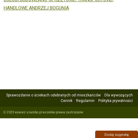
HANDLOWE ANDRZEJ BOGUNIA
Sprawozdanie o ściekach odebranych od mieszkańców
Dla wywożących
Cennik
Regulamin
Polityka prywatności
ⓒ 2023 wywiez-szambo.pl wszelkie prawa zastrzeżone
Dodaj sugestię