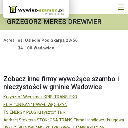
GRZEGORZ MERES DREWMER
Adres:
os. Osiedle Pod Skarpą 23/56
34-100 Wadowice
Zobacz inne firmy wywożące szambo i
nieczystości w gminie Wadowice
Krzysztof Wiercimak KRIS-TRANS-EKO
F.U.H. "UNIKAN" PAWEŁ WĘGRZYN
TS ENERGY PLUS Krzysztof Talik
Andrzej Stokłosa STOKŁOSA TRANS Firma Handlowo Usługowa
USŁUGI BUDOWLANO-SPRZĘTOWE, TRANSPORTOWE,