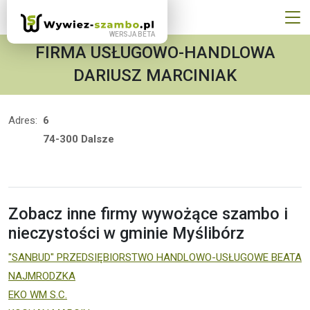
FIRMA USŁUGOWO-HANDLOWA
DARIUSZ MARCINIAK
Adres:
6
74-300 Dalsze
Zobacz inne firmy wywożące szambo i
nieczystości w gminie Myślibórz
"SANBUD" PRZEDSIĘBIORSTWO HANDLOWO-USŁUGOWE BEATA
NAJMRODZKA
EKO WM S.C.