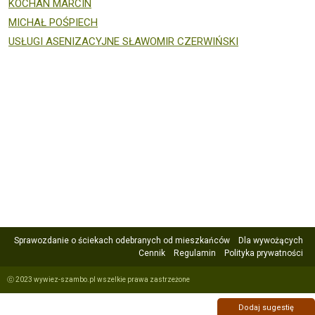
KOCHAN MARCIN
MICHAŁ POŚPIECH
USŁUGI ASENIZACYJNE SŁAWOMIR CZERWIŃSKI
Sprawozdanie o ściekach odebranych od mieszkańców
Dla wywożących
Cennik
Regulamin
Polityka prywatności
ⓒ 2023 wywiez-szambo.pl wszelkie prawa zastrzeżone
Dodaj sugestię