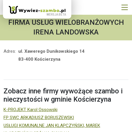
FIRMA USŁUG WIELOBRANŻOWYCH
IRENA LANDOWSKA
Adres:
ul. Xawerego Dunikowskiego 14
83-400 Kościerzyna
Zobacz inne firmy wywożące szambo i
nieczystości w gminie Kościerzyna
K-PROJEKT Karol Ossowski
FP SWC ARKADIUSZ BORUSZEWSKI
USŁUGI KOMUNALNE JAN KLAPCZYŃSKI, MAREK