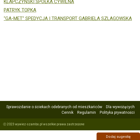
KLAPCZYŃSKI SPÓŁKA CYWILNA
PATRYK TOPKA
"GA-MET" SPEDYCJA I TRANSPORT GABRIELA SZLAGOWSKA
Sprawozdanie o ściekach odebranych od mieszkańców
Dla wywożących
Cennik
Regulamin
Polityka prywatności
ⓒ 2023 wywiez-szambo.pl wszelkie prawa zastrzeżone
Dodaj sugestię