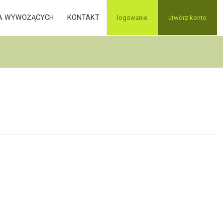
A WYWOŻĄCYCH
KONTAKT
logowanie
utwórz konto