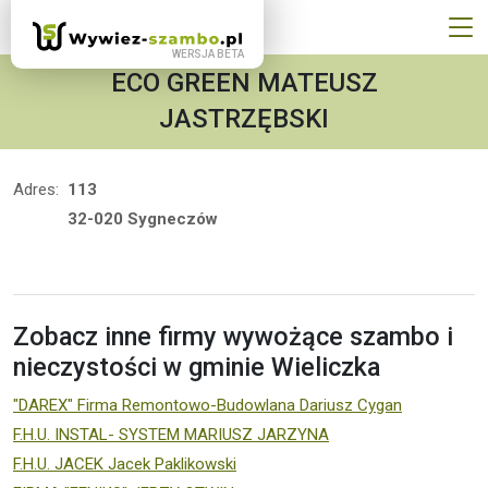
ECO GREEN MATEUSZ
JASTRZĘBSKI
Adres:
113
32-020 Sygneczów
Zobacz inne firmy wywożące szambo i
nieczystości w gminie Wieliczka
"DAREX" Firma Remontowo-Budowlana Dariusz Cygan
F.H.U. INSTAL- SYSTEM MARIUSZ JARZYNA
F.H.U. JACEK Jacek Paklikowski