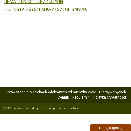
FIRMA "FENIKS" JERZY OTWIN
FHU INSTAL-SYSTEM KRZYSZTOF BANIAK
Sprawozdanie o ściekach odebranych od mieszkańców
Dla wywożących
Cennik
Regulamin
Polityka prywatności
ⓒ 2023 wywiez-szambo.pl wszelkie prawa zastrzeżone
Dodaj sugestię