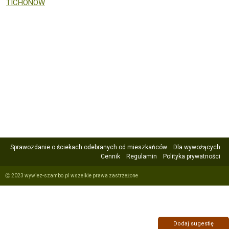
TICHONOW
Sprawozdanie o ściekach odebranych od mieszkańców
Dla wywożących
Cennik
Regulamin
Polityka prywatności
ⓒ 2023 wywiez-szambo.pl wszelkie prawa zastrzeżone
Dodaj sugestię