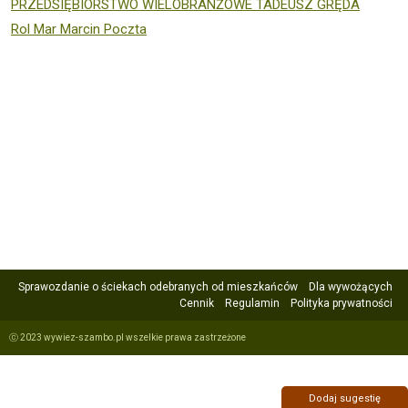
PRZEDSIĘBIORSTWO WIELOBRANŻOWE TADEUSZ GRĘDA
Rol Mar Marcin Poczta
Sprawozdanie o ściekach odebranych od mieszkańców
Dla wywożących
Cennik
Regulamin
Polityka prywatności
ⓒ 2023 wywiez-szambo.pl wszelkie prawa zastrzeżone
Dodaj sugestię