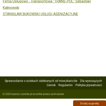
Firma Usługowo -Transportowa "TRANS-POL" Sebastian
Kalinowski
STANISŁAW BUKOWSKI USŁUGI ASENIZACYJNE
Sprawozdanie o ściekach odebranych od mieszkańców
Dla wywożących
Cennik
Regulamin
Polityka prywatności
ⓒ 2023 wywiez-szambo.pl wszelkie prawa zastrzeżone
Dodaj sugestię