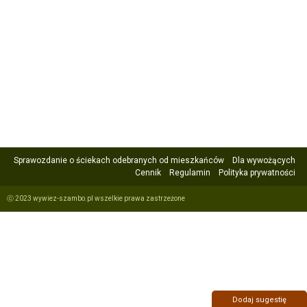
Sprawozdanie o ściekach odebranych od mieszkańców
Dla wywożących
Cennik
Regulamin
Polityka prywatności
ⓒ 2023 wywiez-szambo.pl wszelkie prawa zastrzeżone
Dodaj sugestię