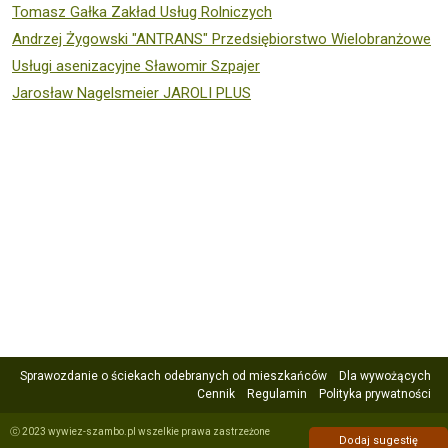
Tomasz Gałka Zakład Usług Rolniczych
Andrzej Żygowski "ANTRANS" Przedsiębiorstwo Wielobranżowe
Usługi asenizacyjne Sławomir Szpajer
Jarosław Nagelsmeier JAROLI PLUS
Sprawozdanie o ściekach odebranych od mieszkańców
Dla wywożących
Cennik
Regulamin
Polityka prywatności
ⓒ 2023 wywiez-szambo.pl wszelkie prawa zastrzeżone
Dodaj sugestię