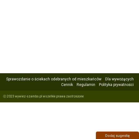
Sprawozdanie o ściekach odebranych od mieszkańców
Dla wywożących
Cennik
Regulamin
Polityka prywatności
ⓒ 2023 wywiez-szambo.pl wszelkie prawa zastrzeżone
Dodaj sugestię