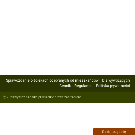
Sprawozdanie o ściekach odebranych od mieszkańców
Dla wywożących
Cennik
Regulamin
Polityka prywatności
ⓒ 2023 wywiez-szambo.pl wszelkie prawa zastrzeżone
Dodaj sugestię