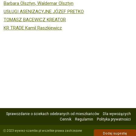
Barbara Olsztyn, Waldemar Olsztyn
USŁUGI ASENIZACYJNE JÓZEF PRETKO
TOMASZ BACEWICZ KREATOR
KR TRADE Kamil Raszkiewicz
Sprawozdanie o ściekach odebranych od mieszkańców
Dla wywożących
Cennik
Regulamin
Polityka prywatności
ⓒ 2023 wywiez-szambo.pl wszelkie prawa zastrzeżone
Dodaj sugestię