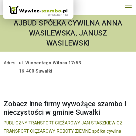
AJBUD SPÓŁKA CYWILNA ANNA
WASILEWSKA, JANUSZ
WASILEWSKI
Adres:
ul. Wincentego Witosa 17/53
16-400 Suwałki
Zobacz inne firmy wywożące szambo i
nieczystości w gminie Suwałki
PUBLICZNY TRANSPORT CIĘŻAROWY JAN STASZKIEWICZ
TRANSPORT CIĘŻAROWY, ROBOTY ZIEMNE spółka cywilna