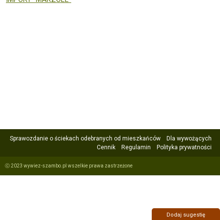
Sprawozdanie o ściekach odebranych od mieszkańców
Dla wywożących
Cennik
Regulamin
Polityka prywatności
ⓒ 2023 wywiez-szambo.pl wszelkie prawa zastrzeżone
Dodaj sugestię