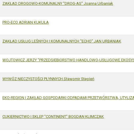
ZAKŁAD DROGOWO-KOMUNALNY "DROG-AS" Joanna Urbaniak
PRO-ECO ADRIAN KUKUŁA
ZAKŁAD USŁUG LEŚNYCH I KOMUNALNYCH "ECHO" JAN URBANIAK
WOJTOWICZ JERZY "PRZEDSIĘBIORSTWO HANDLOWO-USŁUGOWE EKOSYST
WYWÓZ NIECZYSTOŚCI PŁYNNYCH Sławomir Stępień
EKO-REGION I ZAKŁAD GOSPODARKI ODPADAMI PRZETWÓRSTWA, UTYLIZA
CUKIERNICTWO I SKLEP "CONTINENT" BOGDAN KLIMCZAK