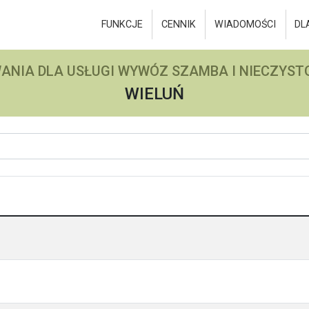
FUNKCJE
CENNIK
WIADOMOŚCI
DL
ANIA DLA USŁUGI WYWÓZ SZAMBA I NIECZYSTO
WIELUŃ